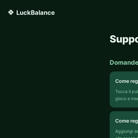
🍀
LuckBalance
Supp
Domande 
Come regi
Tocca il pu
gioco e inse
Come regi
Aggiungi se