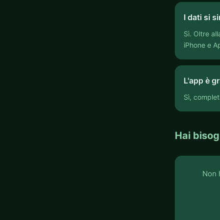
I dati si
Sì. Oltre a
iPhone e A
L'app è g
Sì, complet
Hai bisog
Non h