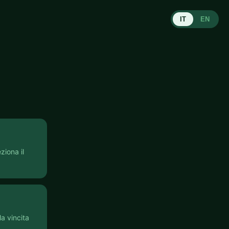
IT
EN
ziona il
a vincita