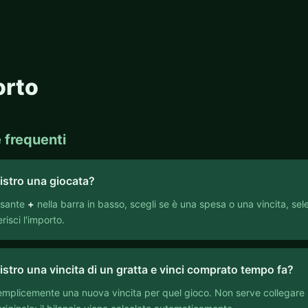
orto
frequenti
stro una giocata?
lsante
+
nella barra in basso, scegli se è una spesa o una vincita, sele
risci l'importo.
stro una vincita di un gratta e vinci comprato tempo fa?
mplicemente una nuova vincita per quel gioco. Non serve collegare l