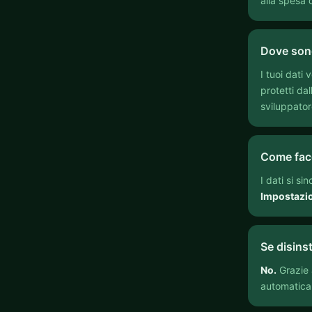
alla spesa 
Dove sono 
I tuoi dati
protetti da
sviluppator
Come fac
I dati si s
Impostazi
Se disinst
No.
Grazie a
automatica