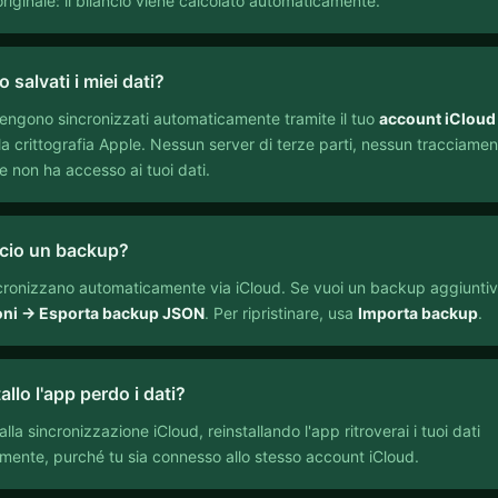
originale: il bilancio viene calcolato automaticamente.
salvati i miei dati?
 vengono sincronizzati automaticamente tramite il tuo
account iCloud
lla crittografia Apple. Nessun server di terze parti, nessun tracciamen
e non ha accesso ai tuoi dati.
cio un backup?
incronizzano automaticamente via iCloud. Se vuoi un backup aggiuntiv
oni → Esporta backup JSON
. Per ripristinare, usa
Importa backup
.
allo l'app perdo i dati?
lla sincronizzazione iCloud, reinstallando l'app ritroverai i tuoi dati
mente, purché tu sia connesso allo stesso account iCloud.