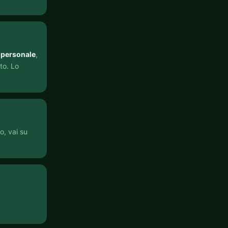
 personale
,
to. Lo
o, vai su